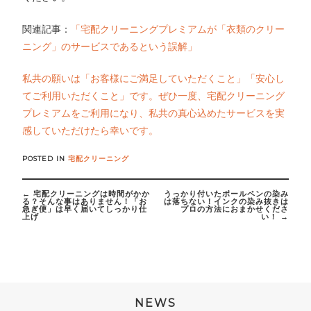
関連記事：
「宅配クリーニングプレミアムが「衣類のクリー
ニング」のサービスであるという誤解」
私共の願いは「お客様にご満足していただくこと」「安心し
てご利用いただくこと」です。ぜひ一度、宅配クリーニング
プレミアムをご利用になり、私共の真心込めたサービスを実
感していただけたら幸いです。
POSTED IN
宅配クリーニング
Post
←
宅配クリーニングは時間がかか
うっかり付いたボールペンの染み
navigation
る？そんな事はありません！「お
は落ちない！インクの染み抜きは
急ぎ便」は早く届いてしっかり仕
プロの方法におまかせくださ
上げ
い！
→
NEWS