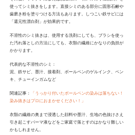
使ってシミ抜きをします。直接シミのある部分に固形石鹸や
歯磨き粉を塗りつける方法もあります。しつこい鉄サビには
「還元性漂白剤」が効果的です。
不溶性のシミ抜きは、使用する洗剤にしても、ブラシを使っ
た汚れ落としの方法にしても、衣類の繊維にかなりの負担が
かかります。
代表的な不溶性のシミ：
泥、鉄サビ、墨汁、接着剤、ボールペンのゲルインク、ペン
キ、チューインガムなど
関連記事：
「うっかり付いたボールペンの染みは落ちない！
染み抜きはプロにおまかせください！」
衣類の繊維の奥まで浸透した顔料や墨汁、生地の色抜けさえ
引き起こすパーマ液などをご家庭で落とすのはかなり難しい
かもしれません。