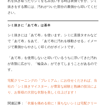
れを拭き取ったりシミをもみ洗いする時は表側ですが、シミ
抜きをする際には、汚れがついた部分の裏側から叩いてくだ
さい。
シミ抜きに「あて布」は基本
シミ抜きには「あて布」を使います。シミに直接タオルなど
で「あて布」をあて、「あて布に汚れを移動させる」イメー
ジで裏側からやさしく叩くのがポイントです。
「あて布」を使用しないと叩いているうちに浮いてきた汚れ
が衣類に広がり、「輪染み」ができてしまうことがあるので
す。
宅配クリーニングの「プレミアム」にお任せくだされば、当
社の「シミ抜きマイスター」が豊富な経験と熟練の技法によ
り、お客様の大切な衣類を美しく仕上げます！
関連記事：
「衣服を痛める前に！落ちないシミは宅配クリー