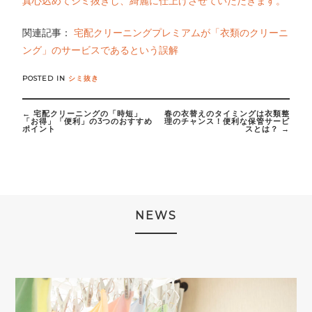
真心込めてシミ抜きし、綺麗に仕上げさせていただきます。
関連記事：
宅配クリーニングプレミアムが「衣類のクリーニ
ング」のサービスであるという誤解
POSTED IN
シミ抜き
Post
←
宅配クリーニングの「時短」
春の衣替えのタイミングは衣類整
navigation
「お得」「便利」の3つのおすすめ
理のチャンス！便利な保管サービ
ポイント
スとは？
→
NEWS