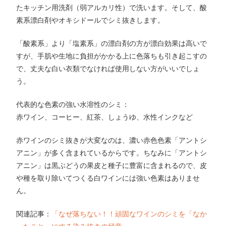
たキッチン用洗剤（弱アルカリ性）で洗います。そして、酸
素系漂白剤やオキシドールでシミ抜きします。
「酸素系」より「塩素系」の漂白剤の方が漂白効果は高いで
すが、手肌や生地に負担がかかる上に色落ちも引き起こすの
で、丈夫な白い衣類でなければ使用しない方がいいでしょ
う。
代表的な色素の強い水溶性のシミ：
赤ワイン、コーヒー、紅茶、しょうゆ、水性インクなど
赤ワインのシミ抜きが大変なのは、濃い赤色色素「アントシ
アニン」が多く含まれているからです。ちなみに「アントシ
アニン」は黒ぶどうの果皮と種子に豊富に含まれるので、皮
や種を取り除いてつくる白ワインには強い色素はありませ
ん。
関連記事：
「なぜ落ちない！！頑固なワインのシミを「なか