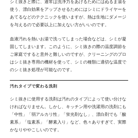
シミ抜きと際に、通常は洗浄力をあげるためにはぬるま湯を
使う、漂白効果をアップさせるためにはシミにドライヤーを
あてるなどのテクニックを使いますが、熱は生地にダメージ
を与えるので必要以上に加えない方がいいのです。
血液汚れを熱いお湯で洗ってしまった場合などは、シミが凝
固してしまいます。このように、シミ抜きの際の温度調節を
ご家庭ですると意外と難しいのですが、クリーニングのプロ
はシミ抜き専用の機材を使って、シミの種類に適切な温度で
のシミ抜き処理が可能なのです。
汚れタイプで変わる洗剤
シミ抜きに使用する洗剤は汚れのタイプによって使い分けな
ければなりません。しかし、キッチン用や洗濯用の洗剤にも
「中性」「弱アルカリ性」「蛍光剤なし」、漂白剤でも「酸
素系」「塩素系」「酵素入り」など、色々ありすぎて、実際
かなりややこしいのです。