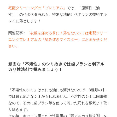
宅配クリーニングの「プレミアム」
では、「脂溶性（油
性）」のベタベタ汚れも、特別な洗剤とベテランの技術でキ
レイに落とします！
関連記事：
「衣服を痛める前に！落ちないシミは宅配クリー
ニングプレミアムの「染み抜きマイスター」におまかせくだ
さい」
頑固な「不溶性」のシミ抜きでは歯ブラシと弱アル
カリ性洗剤で挑みましょう！
「不溶性のシミ」は水にも油にも溶けないので、3種類の中
では最も厄介なシミかもしれません。不溶性のシミは固形物
なので、初めに歯ブラシ等を使って乾いた汚れを根気よく取
り除きます。
その後、キッチン用または洗濯用の「弱アルカリ性洗剤」を