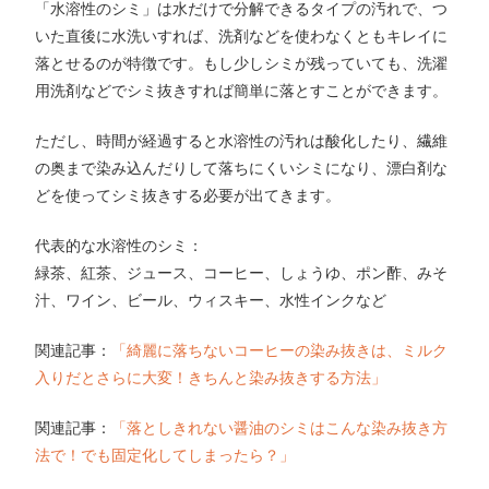
「水溶性のシミ」は水だけで分解できるタイプの汚れで、つ
いた直後に水洗いすれば、洗剤などを使わなくともキレイに
落とせるのが特徴です。もし少しシミが残っていても、洗濯
用洗剤などでシミ抜きすれば簡単に落とすことができます。
ただし、時間が経過すると水溶性の汚れは酸化したり、繊維
の奥まで染み込んだりして落ちにくいシミになり、漂白剤な
どを使ってシミ抜きする必要が出てきます。
代表的な水溶性のシミ：
緑茶、紅茶、ジュース、コーヒー、しょうゆ、ポン酢、みそ
汁、ワイン、ビール、ウィスキー、水性インクなど
関連記事：
「綺麗に落ちないコーヒーの染み抜きは、ミルク
入りだとさらに大変！きちんと染み抜きする方法」
関連記事：
「落としきれない醤油のシミはこんな染み抜き方
法で！でも固定化してしまったら？」