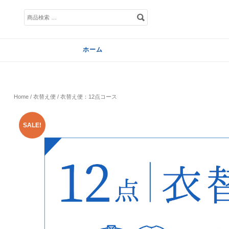
検
索
対
象:
ホーム
Home
/
衣替え便
/ 衣替え便：12点コース
SALE!