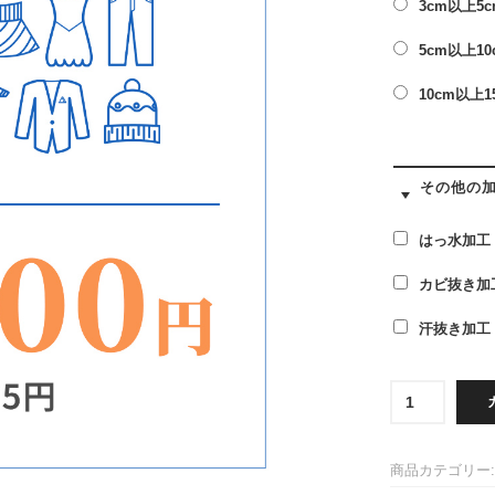
3cm以上5
5cm以上1
10cm以上1
その他の
はっ水加工
カビ抜き加
汗抜き加工
衣
替
え
便：
商品カテゴリー
12