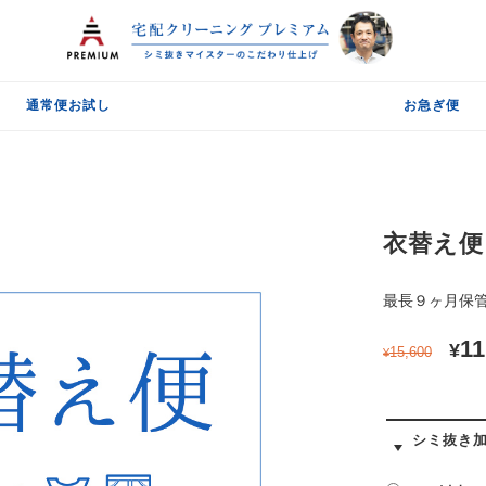
通常便お試し
お急ぎ便
衣替え便
最長９ヶ月保
11
¥
15,600
¥
シミ抜き