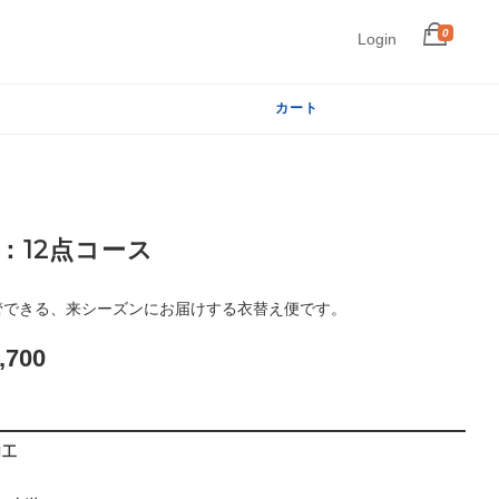
0
Login
カート
：12点コース
管できる、来シーズンにお届けする衣替え便です。
,700
加工