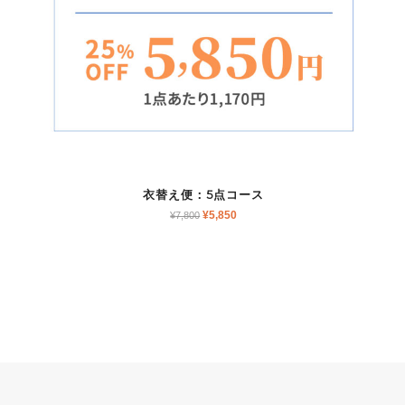
衣替え便：5点コース
¥
5,850
¥
7,800