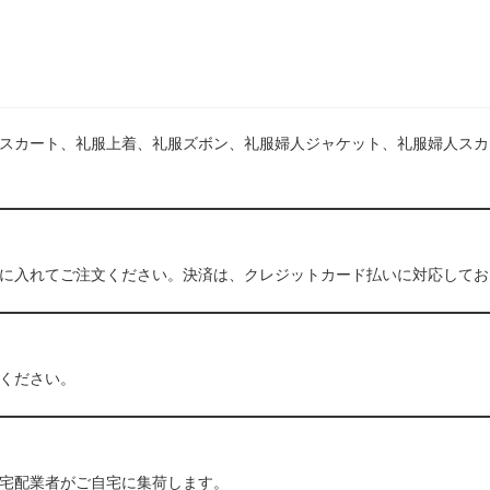
点
コ
ー
ス
個
スカート、礼服上着、礼服ズボン、礼服婦人ジャケット、礼服婦人スカ
に入れてご注文ください。決済は、クレジットカード払いに対応してお
ください。
宅配業者がご自宅に集荷します。