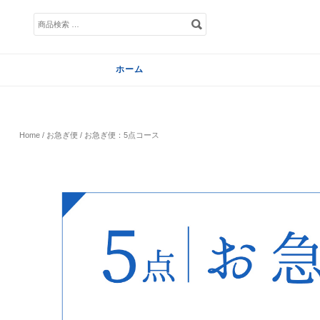
検
索
対
象:
ホーム
Home
/
お急ぎ便
/ お急ぎ便：5点コース