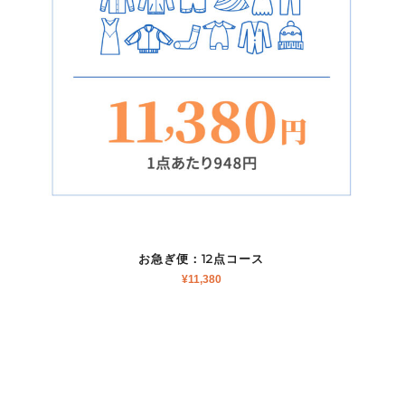
お急ぎ便：12点コース
¥
11,380