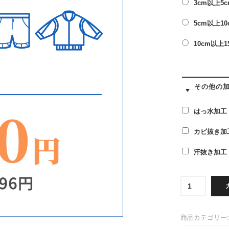
3cm以上5
5cm以上1
10cm以上1
その他の
はっ水加工
カビ抜き加
汗抜き加工
お
急
ぎ
便：
商品カテゴリー
5