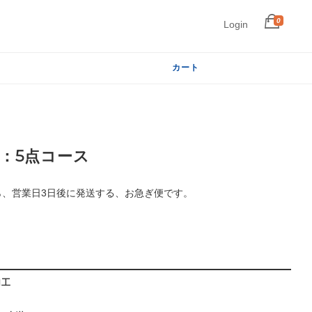
0
Login
カート
：5点コース
ら、営業日3日後に発送する、お急ぎ便です。
加工