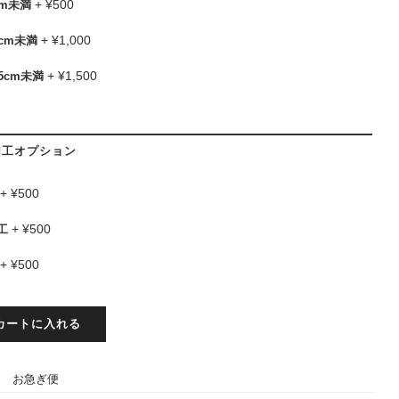
+
¥
500
cm未満
+
¥
1,000
0cm未満
+
¥
1,500
5cm未満
加工オプション
+
¥
500
+
¥
500
工
+
¥
500
カートに入れる
:
お急ぎ便